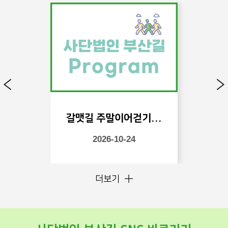
갈맷길 주말이어걷기...
2026-10-24
더보기