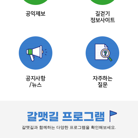
공익제보
길걷기
정보사이트
공지사항
자주하는
/뉴스
질문
갈맷길 프로그램
갈맷길과 함께하는 다양한 프로그램을 확인해보세요.